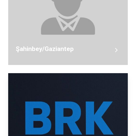
Şahinbey/Gaziantep