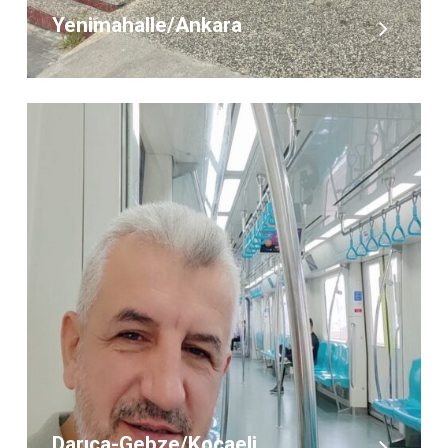
Yenimahalle/Ankara
Darıca-Gebze/Kocaeli