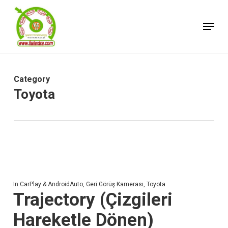
Skip
Menu
to
Close
main
Menu
content
Category
Toyota
In
CarPlay & AndroidAuto
,
Geri Görüş Kamerası
,
Toyota
Trajectory (Çizgileri
Hareketle Dönen)